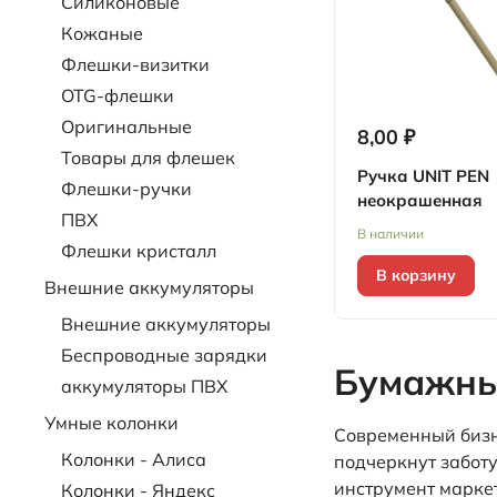
Силиконовые
Кожаные
Флешки-визитки
OTG-флешки
Оригинальные
8,00 ₽
Товары для флешек
Ручка UNIT PEN
Флешки-ручки
неокрашенная
ПВХ
В наличии
Флешки кристалл
В корзину
Внешние аккумуляторы
Внешние аккумуляторы
Беспроводные зарядки
Бумажные
аккумуляторы ПВХ
Умные колонки
Современный бизне
Колонки - Алиса
подчеркнут заботу
инструмент марке
Колонки - Яндекс