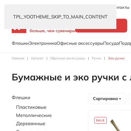
Новинки
Услуги
Распродажа
Доставка
Контакты
TPL_YOOTHEME_SKIP_TO_MAIN_CONTENT
Каталог
Флешки
Электроника
Офисные аксессуары
Посуда
Пода
Главная
Каталог
Офисные аксессуары
Ручки
Эко-ручки
Бумажные и эко ручки с
Флешки
Сортировка
Пластиковые
Металлические
SALE
Деревянные