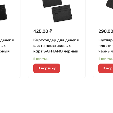
425,00 ₽
290,00
денег и
Картхолдер для денег и
Футляр
вых
шести пластиковых
пласти
ерный
карт SAFFIANO черный
черный
В наличии
В наличи
В корзину
В кор