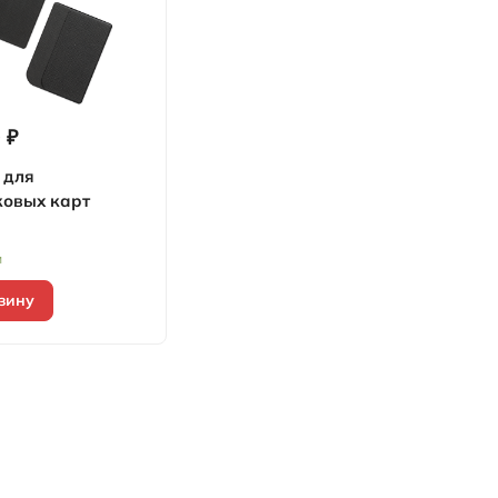
 ₽
 для
ковых карт
и
зину