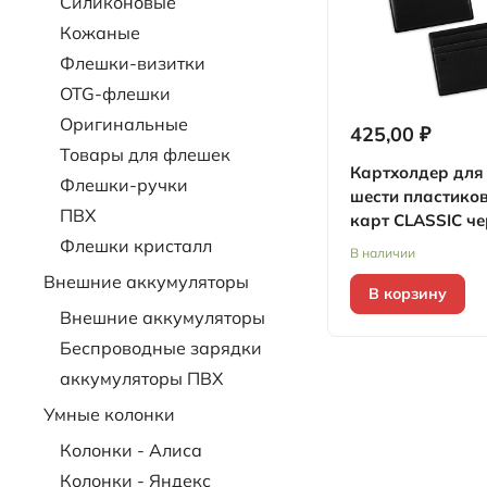
Силиконовые
Кожаные
Флешки-визитки
OTG-флешки
Оригинальные
425,00 ₽
Товары для флешек
Картхолдер для 
Флешки-ручки
шести пластико
ПВХ
карт CLASSIC ч
Флешки кристалл
В наличии
Внешние аккумуляторы
В корзину
Внешние аккумуляторы
Беспроводные зарядки
аккумуляторы ПВХ
Умные колонки
Колонки - Алиса
Колонки - Яндекс