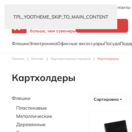
Новинки
Услуги
Распродажа
Доставка
Контакты
TPL_YOOTHEME_SKIP_TO_MAIN_CONTENT
Каталог
Флешки
Электроника
Офисные аксессуары
Посуда
Пода
Главная
Каталог
Корпоративные подарки
Картхолдеры
Картхолдеры
Флешки
Сортировка
Пластиковые
Металлические
Деревянные