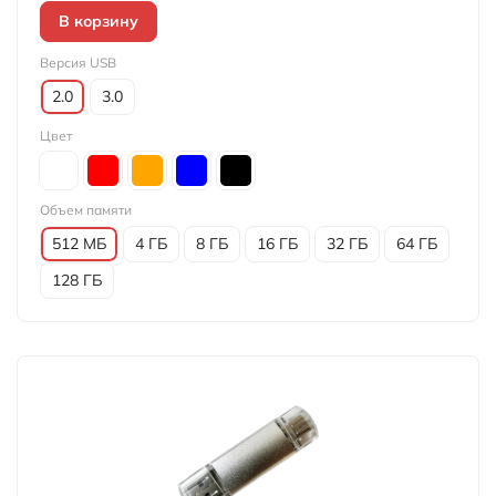
В корзину
Версия USB
2.0
3.0
Цвет
Объем памяти
512 МБ
4 ГБ
8 ГБ
16 ГБ
32 ГБ
64 ГБ
128 ГБ