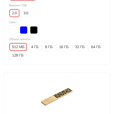
Версия USB
2.0
3.0
Цвет
Объем памяти
512 МБ
4 ГБ
8 ГБ
16 ГБ
32 ГБ
64 ГБ
128 ГБ