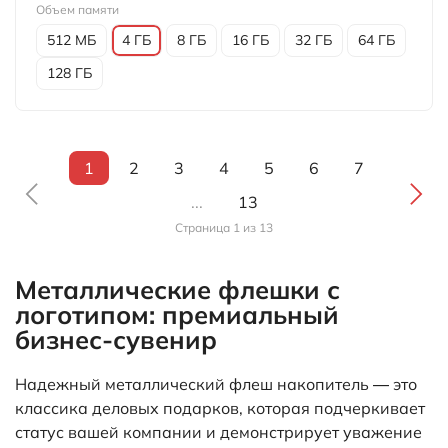
Объем памяти
512 МБ
4 ГБ
8 ГБ
16 ГБ
32 ГБ
64 ГБ
128 ГБ
1
2
3
4
5
6
7
...
13
Страница 1 из 13
Металлические флешки с
логотипом: премиальный
бизнес-сувенир
Надежный металлический флеш накопитель — это
классика деловых подарков, которая подчеркивает
статус вашей компании и демонстрирует уважение