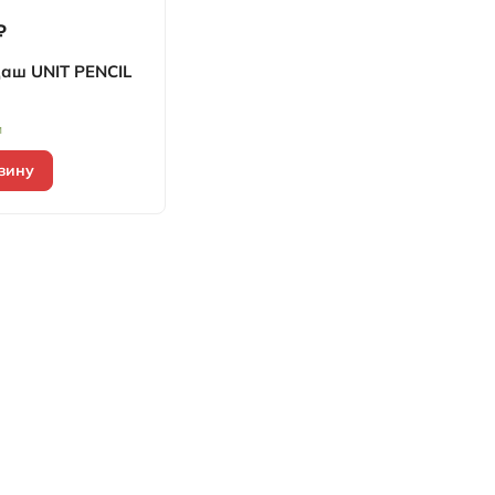
₽
аш UNIT PENCIL
и
зину