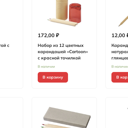
172,00 ₽
12,00 
ой с
Набор из 12 цветных
Каранд
карандашей «Cartoon»
натура
с красной точилкой
глянце
В наличии
В наличи
В корзину
В кор