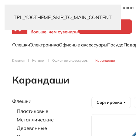
Новинки
Услуги
Распродажа
Доставка
Контакты
TPL_YOOTHEME_SKIP_TO_MAIN_CONTENT
Каталог
Флешки
Электроника
Офисные аксессуары
Посуда
Пода
Главная
Каталог
Офисные аксессуары
Карандаши
Карандаши
Флешки
Сортировка
Пластиковые
Металлические
Деревянные