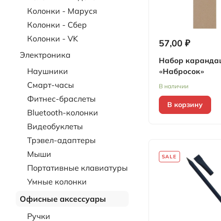
Колонки - Маруся
Колонки - Сбер
Колонки - VK
57,00 ₽
Электроника
Набор каранда
Наушники
«Набросок»
Смарт-часы
В наличии
Фитнес-браслеты
В корзину
Bluetooth-колонки
Видеобуклеты
Трэвел-адаптеры
Мыши
SALE
Портативные клавиатуры
Умные колонки
Офисные аксессуары
Ручки