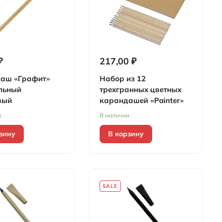
₽
217,00 ₽
аш «Графит»
Набор из 12
льный
трехгранных цветных
вый
карандашей «Painter»
и
В наличии
зину
В корзину
SALE