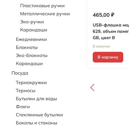
Пластиковые ручки
Металлические ручки
465,00 ₽
Эко-ручки
USB-флешка мо
Карандаши
629, объем памя
GB, цвет B
Ежедневники
В наличии
Блокноты
Эко-блокноты
В корзину
Карандаши
Посуда
Термокружки
Термосы
Бутылки для воды
Фляги
Стеклянные бутылки
Бокалы и стаканы