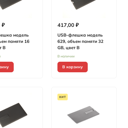
 ₽
417,00 ₽
ешка модель
USB-флешка модель
ъем памяти 16
629, объем памяти 32
т B
GB, цвет B
и
В наличии
зину
В корзину
ХИТ