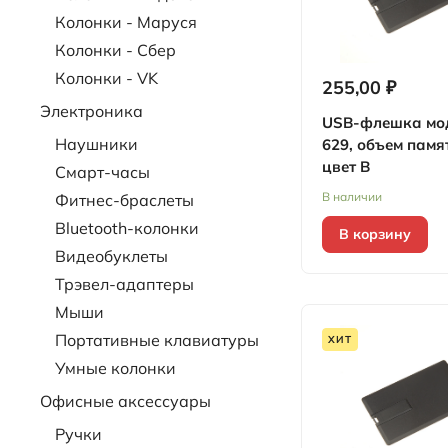
Колонки - Маруся
Колонки - Сбер
Колонки - VK
255,00 ₽
Электроника
USB-флешка мо
Наушники
629, объем памят
цвет B
Смарт-часы
В наличии
Фитнес-браслеты
Bluetooth-колонки
В корзину
Видеобуклеты
Трэвел-адаптеры
Мыши
Портативные клавиатуры
ХИТ
Умные колонки
Офисные аксессуары
Ручки