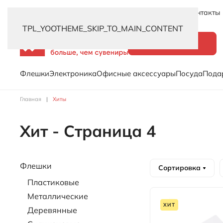
Новинки
Услуги
Распродажа
Доставка
Контакты
TPL_YOOTHEME_SKIP_TO_MAIN_CONTENT
Каталог
Флешки
Электроника
Офисные аксессуары
Посуда
Пода
Главная
Хиты
Хит - Страница 4
Флешки
Сортировка
Пластиковые
Металлические
ХИТ
Деревянные