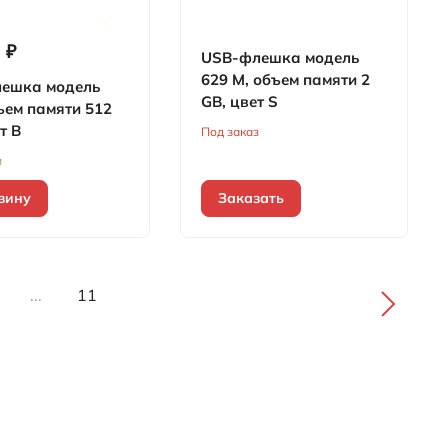
 ₽
USB-флешка модель
629 M, объем памяти 2
ешка модель
GB, цвет S
ъем памяти 512
т B
Под заказ
и
зину
Заказать
...
11