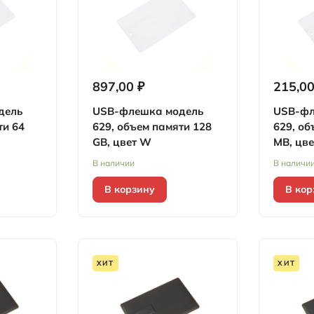
897,00 ₽
215,00
дель
USB-флешка модель
USB-фл
ти 64
629, объем памяти 128
629, об
GB, цвет W
MB, цв
В наличии
В наличи
В корзину
В кор
ХИТ
ХИТ