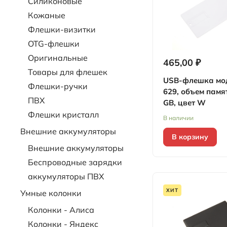
Силиконовые
Кожаные
Флешки-визитки
OTG-флешки
Оригинальные
465,00 ₽
Товары для флешек
USB-флешка мо
Флешки-ручки
629, объем памя
ПВХ
GB, цвет W
Флешки кристалл
В наличии
Внешние аккумуляторы
В корзину
Внешние аккумуляторы
Беспроводные зарядки
аккумуляторы ПВХ
ХИТ
Умные колонки
Колонки - Алиса
Колонки - Яндекс