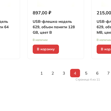
897,00 ₽
215,00
дель
USB-флешка модель
USB-фл
ти 64
629, объем памяти 128
629, об
GB, цвет B
MB, цве
В наличии
В наличи
В корзину
В кор
1
2
3
4
5
6
7
Страница 4 из 11