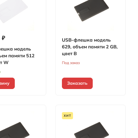
 ₽
USB-флешка модель
629, объем памяти 2 GB,
ешка модель
цвет B
ъем памяти 512
ет W
Под заказ
и
зину
Заказать
ХИТ