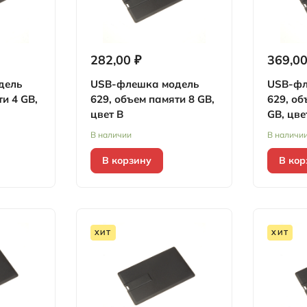
282,00 ₽
369,00
дель
USB-флешка модель
USB-фл
и 4 GB,
629, объем памяти 8 GB,
629, об
цвет B
GB, цве
В наличии
В наличи
В корзину
В кор
ХИТ
ХИТ