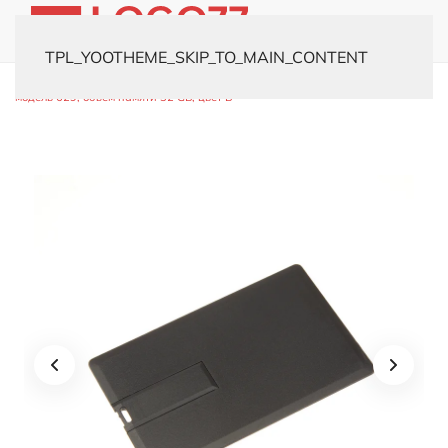
TPL_YOOTHEME_SKIP_TO_MAIN_CONTENT
Главная
Каталог
Флешки
Флешки-визитки
USB-флешка
модель 629, объем памяти 32 GB, цвет B