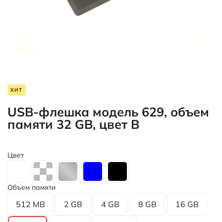
ХИТ
USB-флешка модель 629, объем
памяти 32 GB, цвет B
Цвет
Объем памяти
512 MB
2 GB
4 GB
8 GB
16 GB