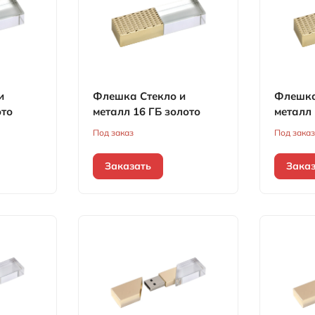
и
Флешка Стекло и
Флешка
ото
металл 16 ГБ золото
металл 
Под заказ
Под зака
Заказать
Зака