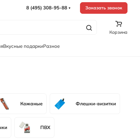
8 (495) 308-95-88
Заказать звонок
Корзина
ия
Вкусные подарки
Разное
Кожаные
Флешки-визитки
чки
ПВХ