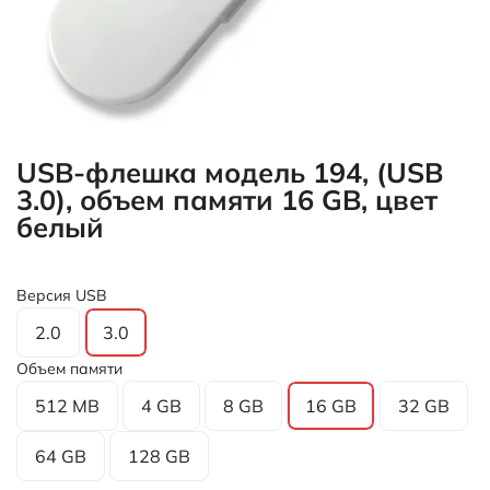
USB-флешка модель 194, (USB
3.0), объем памяти 16 GB, цвет
белый
Версия USB
2.0
3.0
Объем памяти
512 MB
4 GB
8 GB
16 GB
32 GB
64 GB
128 GB