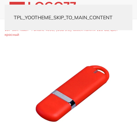
TPL_YOOTHEME_SKIP_TO_MAIN_CONTENT
Главная
Каталог
Флешки
Пластиковые
USB-флешка модель
187 Soft Touch - Pantone 485C, (USB 3.0), объем памяти 128 GB, цвет
красный