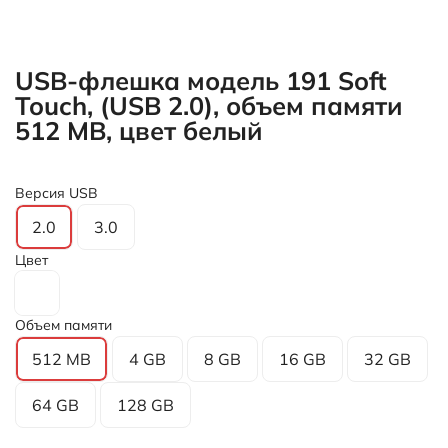
USB-флешка модель 191 Soft
Touch, (USB 2.0), объем памяти
512 MB, цвет белый
Версия USB
2.0
3.0
Цвет
Объем памяти
512 MB
4 GB
8 GB
16 GB
32 GB
64 GB
128 GB