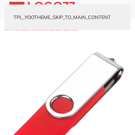
TPL_YOOTHEME_SKIP_TO_MAIN_CONTENT
Главная
Каталог
Флешки
Пластиковые
USB-флешка модель
104 OTG, объем памяти 32 GB, цвет красный