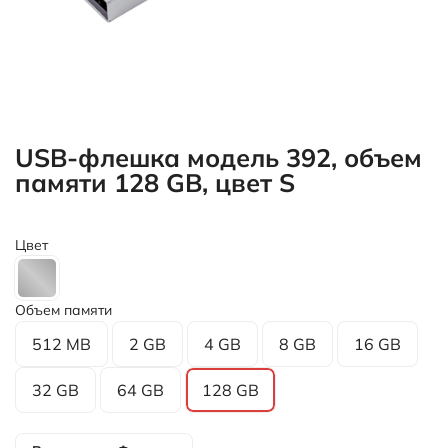
USB-флешка модель 392, объем
памяти 128 GB, цвет S
Цвет
Объем памяти
512 MB
2 GB
4 GB
8 GB
16 GB
32 GB
64 GB
128 GB