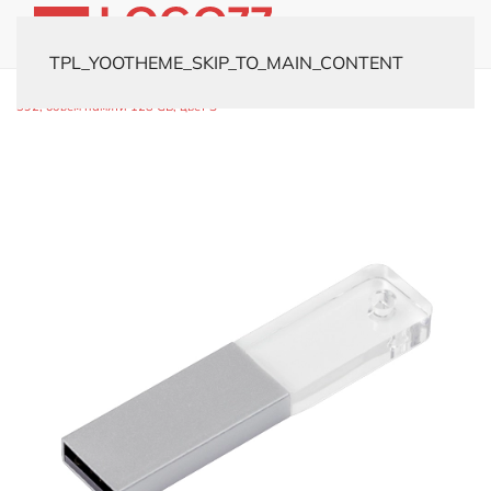
TPL_YOOTHEME_SKIP_TO_MAIN_CONTENT
Главная
Каталог
Флешки
Оригинальные
USB-флешка модель
392, объем памяти 128 GB, цвет S