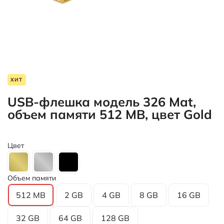
ХИТ
USB-флешка модель 326 Mat,
объем памяти 512 MB, цвет Gold
Цвет
Объем памяти
512 MB
2 GB
4 GB
8 GB
16 GB
32 GB
64 GB
128 GB