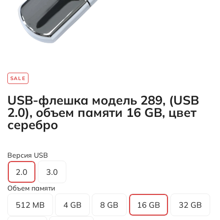
SALE
USB-флешка модель 289, (USB
2.0), объем памяти 16 GB, цвет
серебро
Версия USB
2.0
3.0
Объем памяти
512 MB
4 GB
8 GB
16 GB
32 GB