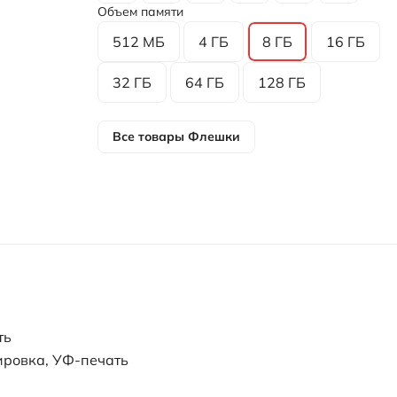
Объем памяти
512 МБ
4 ГБ
8 ГБ
16 ГБ
32 ГБ
64 ГБ
128 ГБ
Все товары
Флешки
ть
ировка, УФ-печать