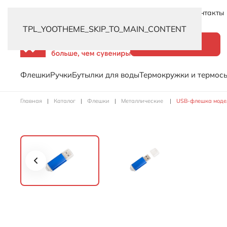
Новинки
Услуги
Распродажа
Доставка
Контакты
TPL_YOOTHEME_SKIP_TO_MAIN_CONTENT
Каталог
Флешки
Ручки
Бутылки для воды
Термокружки и термос
Главная
Каталог
Флешки
Металлические
USB-флешка модель