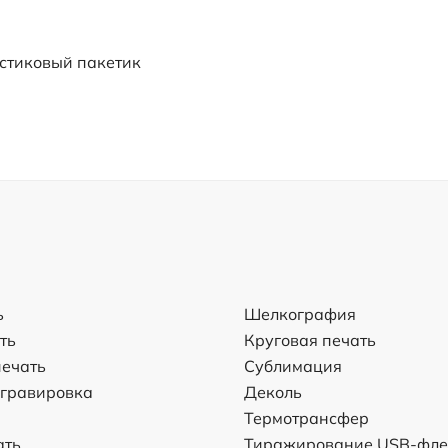
стиковый пакетик
ь
Шелкография
ть
Круговая печать
ечать
Сублимация
 гравировка
Деколь
Термотрансфер
ать
Тиражирование USB-фл