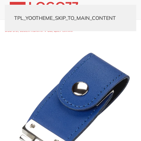
TPL_YOOTHEME_SKIP_TO_MAIN_CONTENT
Главная
Каталог
Флешки
Кожаные
USB-флешка модель 480
USB 3.0, объем памяти 4 GB, цвет синий