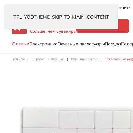
Новинки
Услуги
Распродажа
Доставка
Контакты
TPL_YOOTHEME_SKIP_TO_MAIN_CONTENT
Каталог
Флешки
Электроника
Офисные аксессуары
Посуда
Пода
Главная
Каталог
Флешки
Флешки-визитки
USB-флешка моде