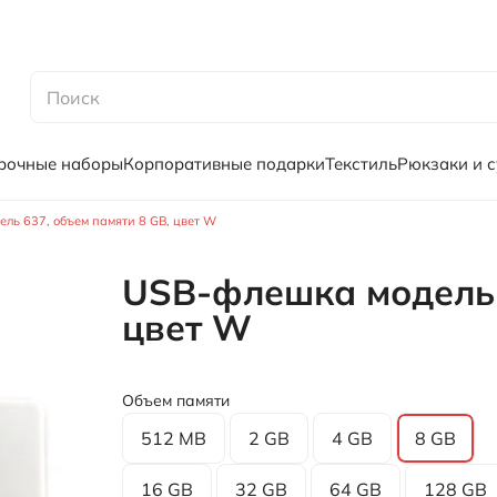
рочные наборы
Корпоративные подарки
Текстиль
Рюкзаки и 
ль 637, объем памяти 8 GB, цвет W
USB-флешка модель 
цвет W
Объем памяти
512 MB
2 GB
4 GB
8 GB
16 GB
32 GB
64 GB
128 GB