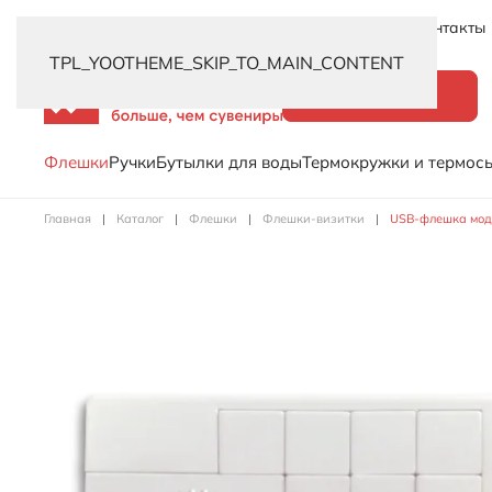
Новинки
Услуги
Распродажа
Доставка
Контакты
TPL_YOOTHEME_SKIP_TO_MAIN_CONTENT
Каталог
Флешки
Ручки
Бутылки для воды
Термокружки и термос
Главная
Каталог
Флешки
Флешки-визитки
USB-флешка моде