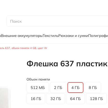
ы
Внешние аккумуляторы
Текстиль
Рюкзаки и сумки
Полиграф
ль 637, объем памяти 4 GB, цвет W
Флешка 637 пластик
Объем памяти
512 МБ
2 ГБ
4 ГБ
8 ГБ
16 ГБ
32 ГБ
64 ГБ
128 ГБ