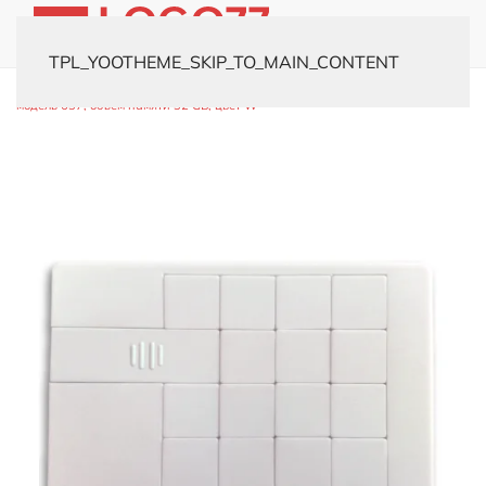
TPL_YOOTHEME_SKIP_TO_MAIN_CONTENT
Главная
Каталог
Флешки
Флешки-визитки
USB-флешка
модель 637, объем памяти 32 GB, цвет W