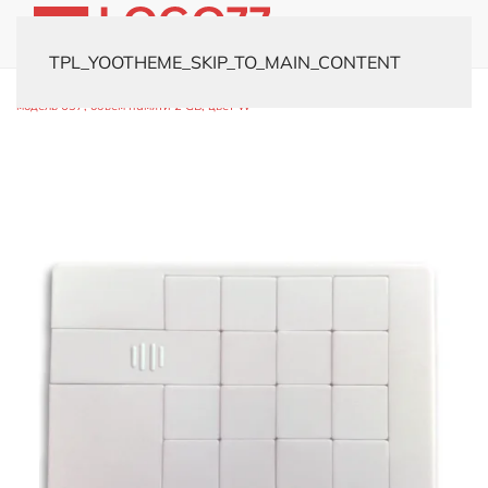
TPL_YOOTHEME_SKIP_TO_MAIN_CONTENT
Главная
Каталог
Флешки
Флешки-визитки
USB-флешка
модель 637, объем памяти 2 GB, цвет W