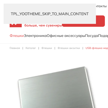
Новинки
Услуги
Распродажа
Доставка
Контакты
TPL_YOOTHEME_SKIP_TO_MAIN_CONTENT
Каталог
Флешки
Электроника
Офисные аксессуары
Посуда
Пода
Главная
Каталог
Флешки
Флешки-визитки
USB-флешка моде