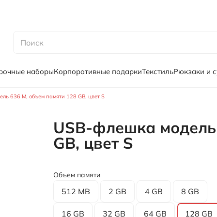
рочные наборы
Корпоративные подарки
Текстиль
Рюкзаки и 
ль 636 M, объем памяти 128 GB, цвет S
USB-флешка модель 
GB, цвет S
Объем памяти
512 MB
2 GB
4 GB
8 GB
16 GB
32 GB
64 GB
128 GB