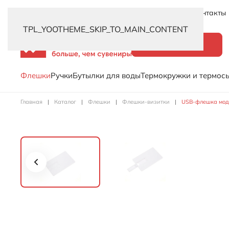
Новинки
Услуги
Распродажа
Доставка
Контакты
TPL_YOOTHEME_SKIP_TO_MAIN_CONTENT
Каталог
Флешки
Ручки
Бутылки для воды
Термокружки и термос
Главная
Каталог
Флешки
Флешки-визитки
USB-флешка моде