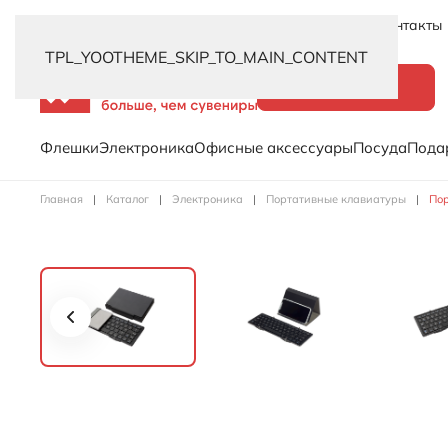
Новинки
Услуги
Распродажа
Доставка
Контакты
TPL_YOOTHEME_SKIP_TO_MAIN_CONTENT
Каталог
Флешки
Электроника
Офисные аксессуары
Посуда
Пода
Главная
Каталог
Электроника
Портативные клавиатуры
Пор