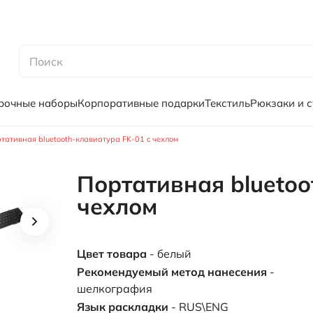
рочные наборы
Корпоративные подарки
Текстиль
Рюкзаки и 
тативная bluetooth-клавиатура FK-01 c чехлом
Портативная bluetoo
чехлом
Цвет товара
- белый
Рекомендуемый метод нанесения
-
шелкография
Язык раскладки
- RUS\ENG