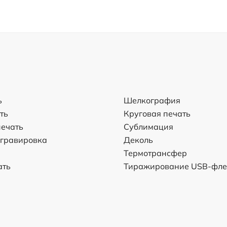
ь
Шелкография
ть
Круговая печать
ечать
Сублимация
 гравировка
Деколь
Термотрансфер
ать
Тиражирование USB-фл