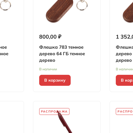
800,00 ₽
1 352,
ное
Флешка 783 темное
Флешка
мное
дерево 64 ГБ темное
дерево 
дерево
дерево
В наличии
В наличи
В корзину
В кор
РАСПРОДАЖА
РАСПР