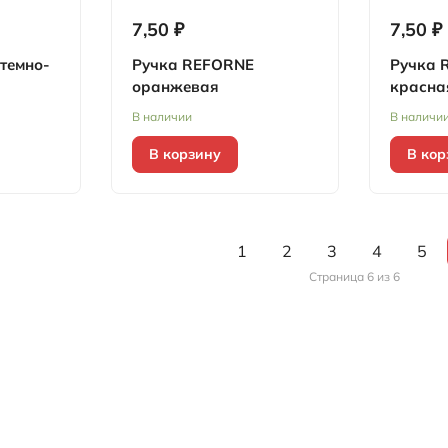
7,50 ₽
7,50 ₽
темно-
Ручка REFORNE
Ручка 
оранжевая
красна
В наличии
В наличи
В корзину
В кор
1
2
3
4
5
Страница 6 из 6