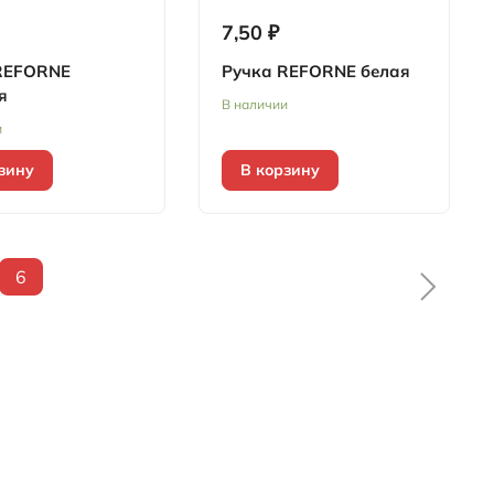
7,50 ₽
REFORNE
Ручка REFORNE белая
я
В наличии
и
зину
В корзину
6