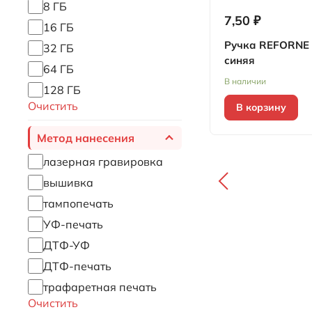
8 ГБ
7,50 ₽
16 ГБ
Ручка REFORNE 
32 ГБ
синяя
64 ГБ
В наличии
128 ГБ
Очистить
В корзину
Метод нанесения
лазерная гравировка
вышивка
тампопечать
УФ-печать
ДТФ-УФ
ДТФ-печать
трафаретная печать
Очистить