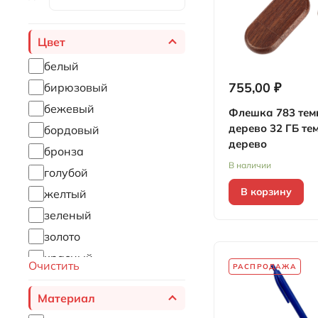
Цвет
белый
755,00 ₽
бирюзовый
бежевый
Флешка 783 тем
дерево 32 ГБ те
бордовый
дерево
бронза
В наличии
голубой
В корзину
желтый
зеленый
золото
красный
Очистить
РАСПРОДАЖА
металлический
Материал
натуральный