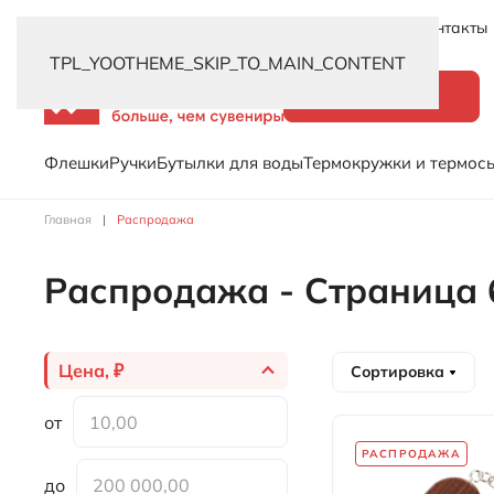
Новинки
Услуги
Распродажа
Доставка
Контакты
TPL_YOOTHEME_SKIP_TO_MAIN_CONTENT
Каталог
Флешки
Ручки
Бутылки для воды
Термокружки и термос
Главная
Распродажа
Распродажа - Страница 
Цена, ₽
Сортировка
от
РАСПРОДАЖА
до