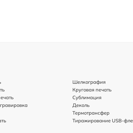
ь
Шелкография
ть
Круговая печать
ечать
Сублимация
 гравировка
Деколь
Термотрансфер
ать
Тиражирование USB-фл