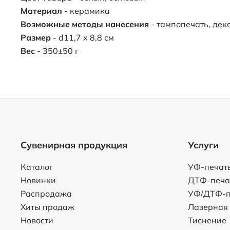
Материал
- керамика
Возможные методы нанесения
- тампопечать, дек
Размер
- d11,7 x 8,8 см
Вес
- 350±50 г
Сувенирная продукция
Услуги
Каталог
УФ-печат
Новинки
ДТФ-печа
Распродажа
УФ/ДТФ-п
Хиты продаж
Лазерная
Новости
Тиснение