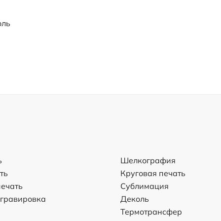
оль
ь
Шелкография
ть
Круговая печать
ечать
Сублимация
 гравировка
Деколь
Термотрансфер