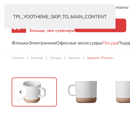
Новинки
Услуги
Распродажа
Доставка
Контакты
TPL_YOOTHEME_SKIP_TO_MAIN_CONTENT
Каталог
Флешки
Электроника
Офисные аксессуары
Посуда
Пода
Главная
Каталог
Посуда
Кружки
Кружка «Pascal»