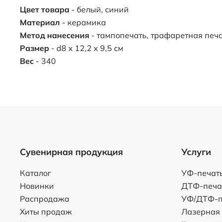
Цвет товара
- белый, синий
Материал
- керамика
Метод нанесения
- тампопечать, трафаретная печа
Размер
- d8 х 12,2 х 9,5 см
Вес
- 340
Сувенирная продукция
Услуги
Каталог
УФ-печат
Новинки
ДТФ-печа
Распродажа
УФ/ДТФ-п
Хиты продаж
Лазерная