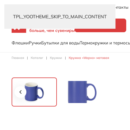
Новинки
Услуги
Распродажа
Доставка
Контакты
TPL_YOOTHEME_SKIP_TO_MAIN_CONTENT
Каталог
Флешки
Ручки
Бутылки для воды
Термокружки и термос
Главная
Каталог
Кружки
Кружка «Марко» матовая