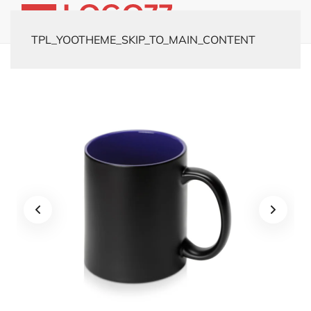
TPL_YOOTHEME_SKIP_TO_MAIN_CONTENT
Главная
Каталог
Кружки
Кружка-хамелеон «Surprise» матовая