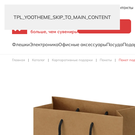
Новинки
Услуги
Распродажа
Доставка
Контакты
TPL_YOOTHEME_SKIP_TO_MAIN_CONTENT
Каталог
Флешки
Электроника
Офисные аксессуары
Посуда
Пода
Главная
Каталог
Корпоративные подарки
Пакеты
Пакет под