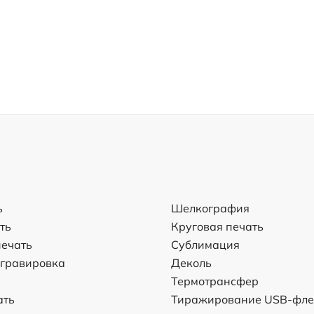
ь
Шелкография
ть
Круговая печать
ечать
Сублимация
 гравировка
Деколь
Термотрансфер
ать
Тиражирование USB-фл