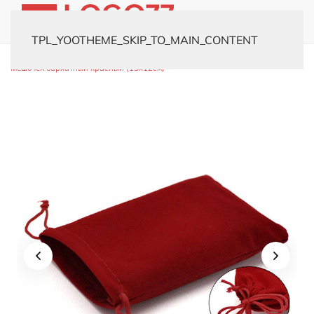
TPL_YOOTHEME_SKIP_TO_MAIN_CONTENT
Главная
Каталог
Флешки
Товары для флешек
Упаковка №2
Мешочек бархатный красный (15х12см)
Упаковка №2 Мешочек
бархатный красный (15х12см)
Цвет