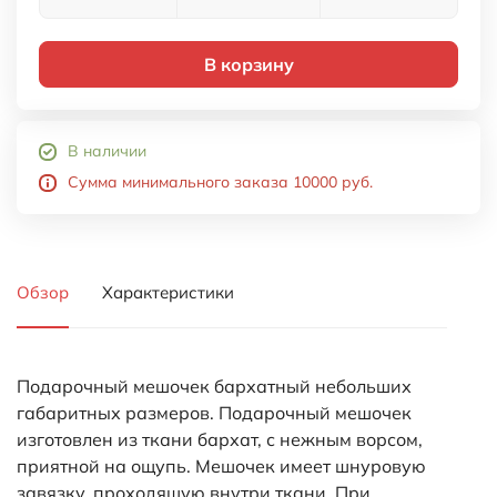
Подарочный мешочек бархатный небольших
габаритных размеров. Подарочный мешочек
изготовлен из ткани бархат, с нежным ворсом,
приятной на ощупь. Мешочек имеет шнуровую
завязку, проходящую внутри ткани. При
затягивании шнурков, закрывает подарочный
мешочек.
Подходит для упаковки новогодних подарков,
корпоративных презентов. По
дходит в качестве
подарочной упаковки изделий средних размеров,
таких как визитницы, мини-брошюры, ювелирные
изделия, бижутерия, медальоны, подвески, flash
накопители, небольшие сувениры, маленькие
безделушки, зажигалки.