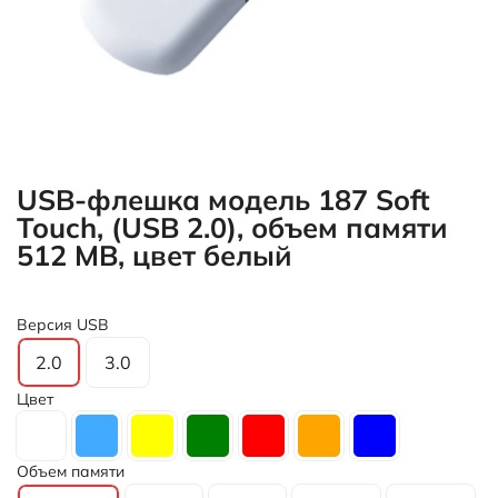
2.0
3.0
Цвет
Объем памяти
512 MB
4 GB
8 GB
16 GB
32 GB
64 GB
128 GB
Все товары
Флешки
228,00 ₽