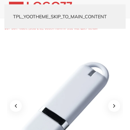
TPL_YOOTHEME_SKIP_TO_MAIN_CONTENT
Главная
Каталог
Флешки
Пластиковые
USB-флешка модель
187 Soft Touch, (USB 2.0), объем памяти 512 MB, цвет белый
USB-флешка модель 187 Soft
Touch, (USB 2.0), объем памяти
512 MB, цвет белый
Версия USB