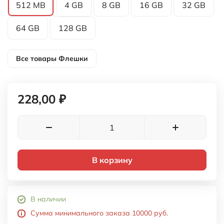
В корзину
В наличии
Сумма минимального заказа 10000 руб.
Характеристики
Файлы
Цвет товара
- белый
Материал
- пластик, пластик Soft Touch
Объем памяти
- 512
Возможные методы нанесения
- УФ-печать
Рекомендуемый метод нанесения
- УФ-печать
Гарантия
- 12 месяцев