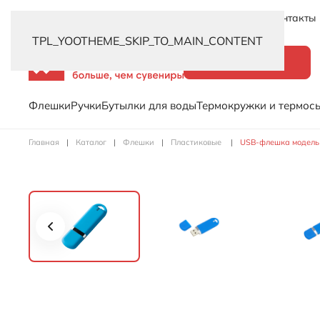
Новинки
Услуги
Распродажа
Доставка
Контакты
TPL_YOOTHEME_SKIP_TO_MAIN_CONTENT
Каталог
Флешки
Ручки
Бутылки для воды
Термокружки и термос
Главная
Каталог
Флешки
Пластиковые
USB-флешка модель 1