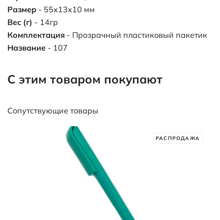
Характеристики
Файлы
Цвет товара
- белый, металлический
Материал
- пластик, пластик Soft Touch, металл
Метод нанесения
- лазерная гравировка, УФ-
печать
Рекомендуемый метод нанесения
- лазерная
гравировка, УФ-печать
Гарантия
- 12 месяцев
Размер
- 55х13x10 мм
Вес (г)
- 14гр
Комплектация
- Прозрачный пластиковый пакетик
Название
- 107