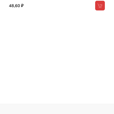
Ручки
Ручка DANITRIN белая
Цвет
белый
48,60 ₽