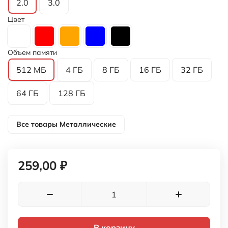
Флешка 107 пластик 512 МБ
белый
Версия USB
2.0
3.0
Цвет
Объем памяти
512 МБ
4 ГБ
8 ГБ
16 ГБ
32 ГБ