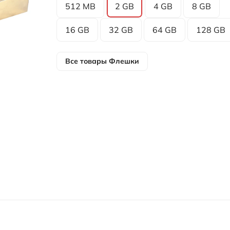
512 MB
2 GB
4 GB
8 GB
16 GB
32 GB
64 GB
128 GB
Все товары
Флешки