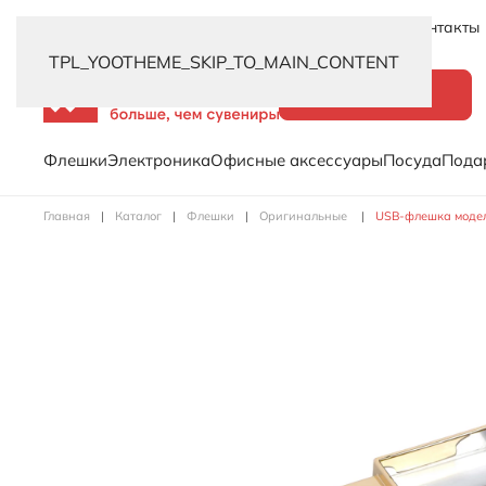
Новинки
Услуги
Распродажа
Доставка
Контакты
TPL_YOOTHEME_SKIP_TO_MAIN_CONTENT
Каталог
Флешки
Электроника
Офисные аксессуары
Посуда
Пода
Главная
Каталог
Флешки
Оригинальные
USB-флешка модель