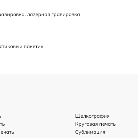
равировка, лазерная гравировка
стиковый пакетик
ь
Шелкография
ть
Круговая печать
ечать
Сублимация