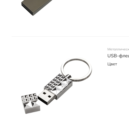
Металличес
USB-флеш
Цвет