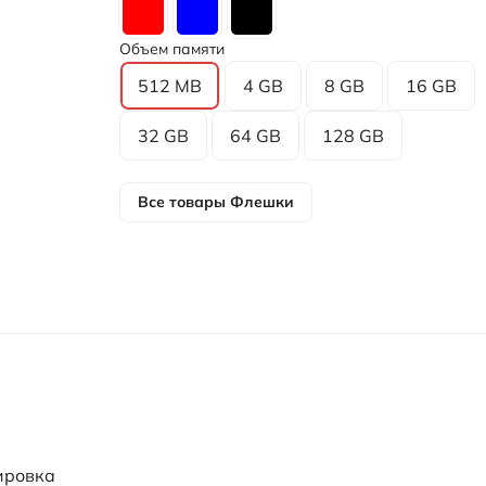
Объем памяти
512 MB
4 GB
8 GB
16 GB
32 GB
64 GB
128 GB
Все товары
Флешки
ировка