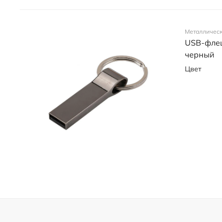
Металличес
USB-флеш
черный
Цвет