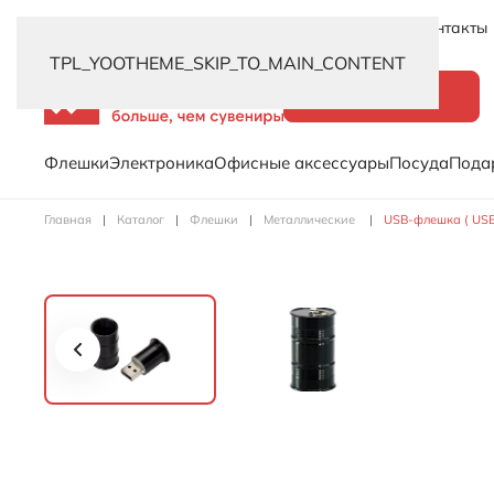
Новинки
Услуги
Распродажа
Доставка
Контакты
TPL_YOOTHEME_SKIP_TO_MAIN_CONTENT
Каталог
Флешки
Электроника
Офисные аксессуары
Посуда
Пода
Главная
Каталог
Флешки
Металлические
USB-флешка ( USB 