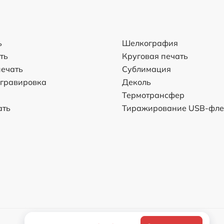
ь
Шелкография
ть
Круговая печать
ечать
Сублимация
 гравировка
Деколь
Термотрансфер
ать
Тиражирование USB-фл