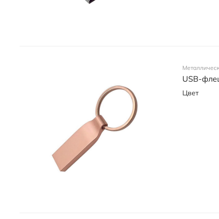
Металличес
USB-флеш
Цвет