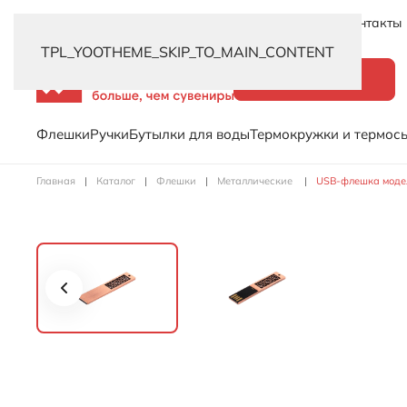
Новинки
Услуги
Распродажа
Доставка
Контакты
TPL_YOOTHEME_SKIP_TO_MAIN_CONTENT
Каталог
Флешки
Ручки
Бутылки для воды
Термокружки и термос
Главная
Каталог
Флешки
Металлические
USB-флешка модель