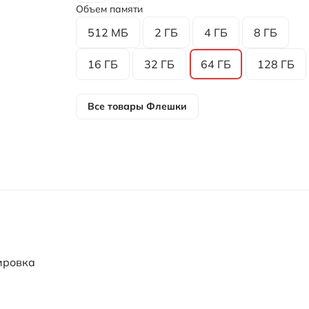
Объем памяти
512 МБ
2 ГБ
4 ГБ
8 ГБ
16 ГБ
32 ГБ
64 ГБ
128 ГБ
Все товары
Флешки
ировка