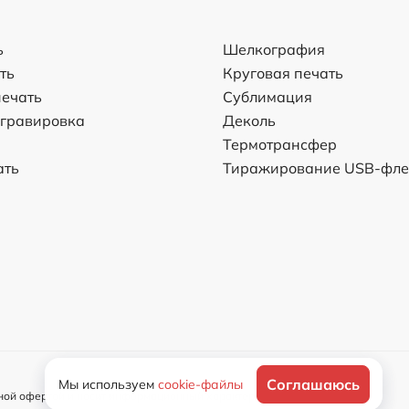
ь
Шелкография
ть
Круговая печать
ечать
Сублимация
 гравировка
Деколь
Термотрансфер
ать
Тиражирование USB-фл
Соглашаюсь
Мы используем
cookie-файлы
ной офертой и носит информационный характер.