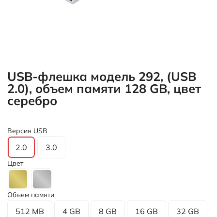
USB-флешка модель 292, (USB
2.0), объем памяти 128 GB, цвет
серебро
Версия USB
2.0
3.0
Цвет
Объем памяти
512 MB
4 GB
8 GB
16 GB
32 GB