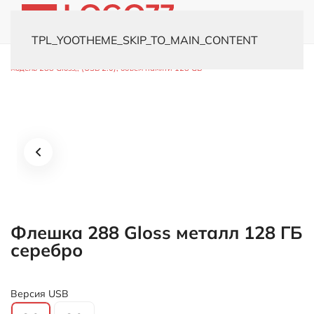
TPL_YOOTHEME_SKIP_TO_MAIN_CONTENT
Главная
Каталог
Флешки
Металлические
USB-флешка
модель 288 Gloss,, (USB 2.0), объем памяти 128 GB
Флешка 288 Gloss металл 128 ГБ
серебро
Версия USB