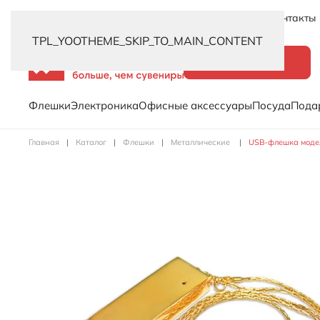
Новинки
Услуги
Распродажа
Доставка
Контакты
TPL_YOOTHEME_SKIP_TO_MAIN_CONTENT
Каталог
Флешки
Электроника
Офисные аксессуары
Посуда
Пода
Главная
Каталог
Флешки
Металлические
USB-флешка модель