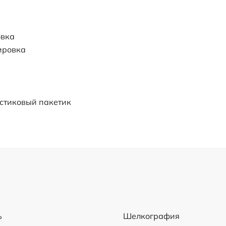
овка
ировка
стиковый пакетик
ь
Шелкография