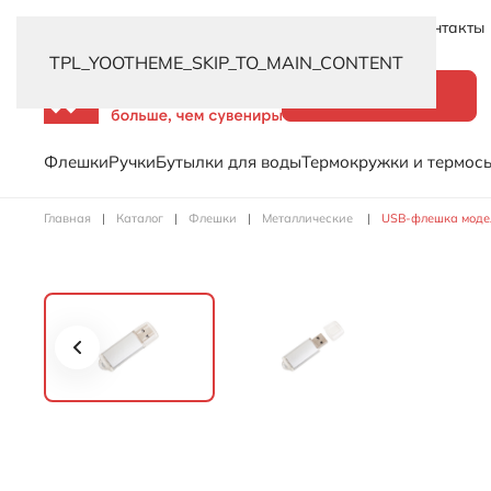
Новинки
Услуги
Распродажа
Доставка
Контакты
TPL_YOOTHEME_SKIP_TO_MAIN_CONTENT
Каталог
Флешки
Ручки
Бутылки для воды
Термокружки и термос
Главная
Каталог
Флешки
Металлические
USB-флешка модель