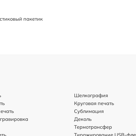
стиковый пакетик
ь
Шелкография
ть
Круговая печать
ечать
Сублимация
 гравировка
Деколь
Термотрансфер
ать
Тиражирование USB-фл