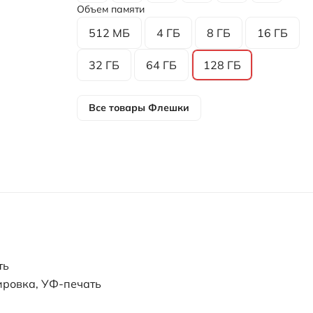
Объем памяти
512 МБ
4 ГБ
8 ГБ
16 ГБ
32 ГБ
64 ГБ
128 ГБ
Все товары
Флешки
ть
ировка, УФ-печать