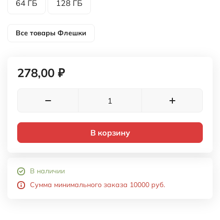
В наличии
Сумма минимального заказа 10000 руб.
Характеристики
Файлы
Цвет товара
- синий
Материал
- пластик, металл
Метод нанесения
- лазерная гравировка, УФ-
печать
Рекомендуемый метод нанесения
- лазерная
гравировка, УФ-печать
Гарантия
- 12 месяцев
Размер
- 55х17х7 мм