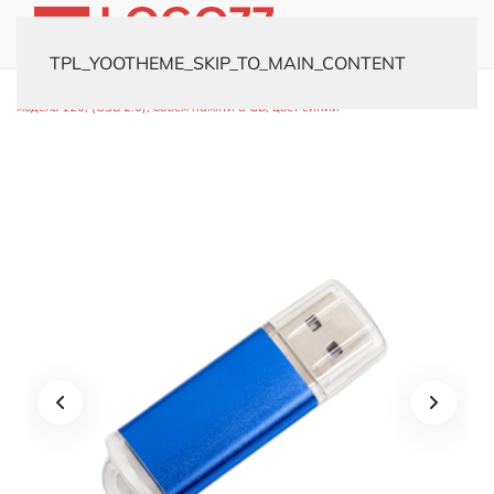
TPL_YOOTHEME_SKIP_TO_MAIN_CONTENT
Главная
Каталог
Флешки
Металлические
USB-флешка
модель 120, (USB 2.0), объем памяти 8 GB, цвет синий
Флешка 120 пластик 8 ГБ синий
Версия USB
2.0
3.0