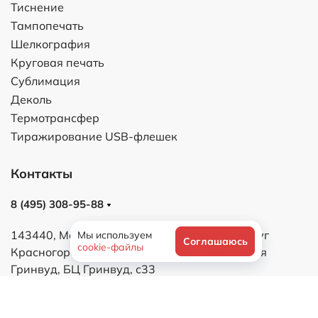
Тиснение
Тампопечать
Шелкография
Круговая печать
Сублимация
Деколь
Термотрансфер
Тиражирование USB-флешек
Контакты
8 (495) 308-95-88
143440, Московская область, городской округ
Мы используем
Соглашаюсь
cookie-файлы
Красногорск, деревня Путилково, территория
Гринвуд, БЦ Гринвуд, с33