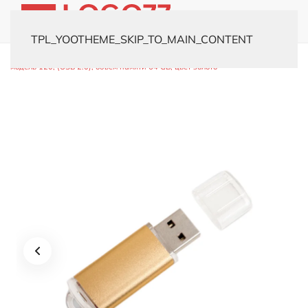
TPL_YOOTHEME_SKIP_TO_MAIN_CONTENT
Главная
Каталог
Флешки
Металлические
USB-флешка
модель 120, (USB 2.0), объем памяти 64 GB, цвет золото