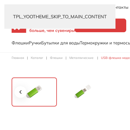
Новинки
Услуги
Распродажа
Доставка
Контакты
TPL_YOOTHEME_SKIP_TO_MAIN_CONTENT
Каталог
Флешки
Ручки
Бутылки для воды
Термокружки и термос
Главная
Каталог
Флешки
Металлические
USB-флешка модель