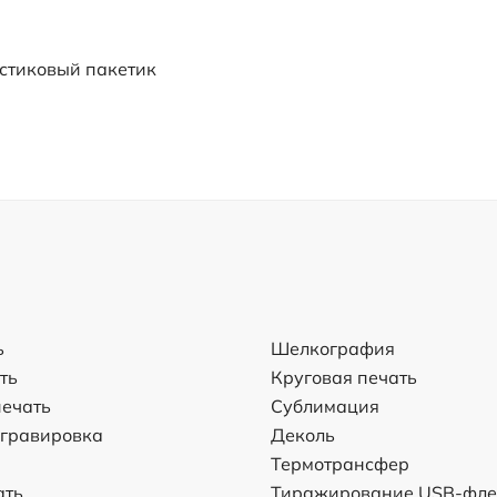
стиковый пакетик
ь
Шелкография
ть
Круговая печать
ечать
Сублимация
 гравировка
Деколь
Термотрансфер
ать
Тиражирование USB-фл