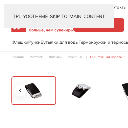
Новинки
Услуги
Распродажа
Доставка
Контакты
TPL_YOOTHEME_SKIP_TO_MAIN_CONTENT
Каталог
Флешки
Ручки
Бутылки для воды
Термокружки и термос
Главная
Каталог
Флешки
Кожаные
USB-флешка модель 500,