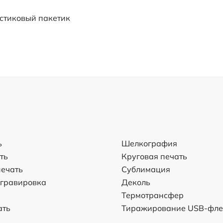
стиковый пакетик
ь
Шелкография
ть
Круговая печать
ечать
Сублимация
 гравировка
Деколь
Термотрансфер
ать
Тиражирование USB-фл