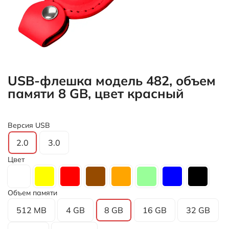
USB-флешка модель 482, объем
памяти 8 GB, цвет красный
Версия USB
2.0
3.0
Цвет
Объем памяти
512 MB
4 GB
8 GB
16 GB
32 GB