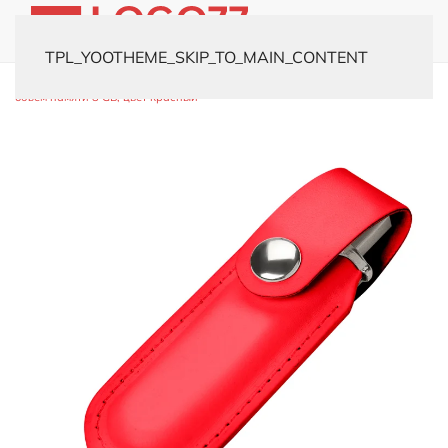
TPL_YOOTHEME_SKIP_TO_MAIN_CONTENT
Главная
Каталог
Флешки
Кожаные
USB-флешка модель 482,
объем памяти 8 GB, цвет красный