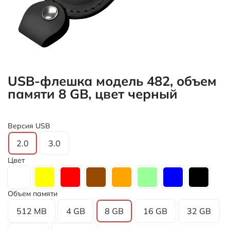
USB-флешка модель 482, объем
памяти 8 GB, цвет черный
Версия USB
2.0
3.0
Цвет
Объем памяти
512 MB
4 GB
8 GB
16 GB
32 GB