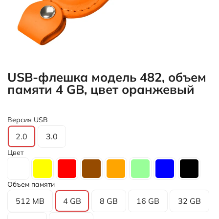
USB-флешка модель 482, объем
памяти 4 GB, цвет оранжевый
Версия USB
2.0
3.0
Цвет
Объем памяти
512 MB
4 GB
8 GB
16 GB
32 GB