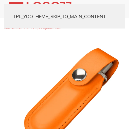
TPL_YOOTHEME_SKIP_TO_MAIN_CONTENT
Главная
Каталог
Флешки
Кожаные
USB-флешка модель 482,
объем памяти 4 GB, цвет оранжевый