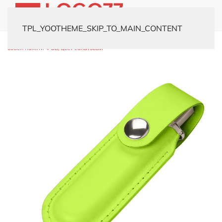
TPL_YOOTHEME_SKIP_TO_MAIN_CONTENT
Главная
Каталог
Флешки
Кожаные
USB-флешка модель 482,
объем памяти 4 GB, цвет салатовый