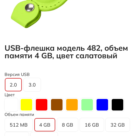
USB-флешка модель 482, объем
памяти 4 GB, цвет салатовый
Версия USB
2.0
3.0
Цвет
Объем памяти
512 MB
4 GB
8 GB
16 GB
32 GB