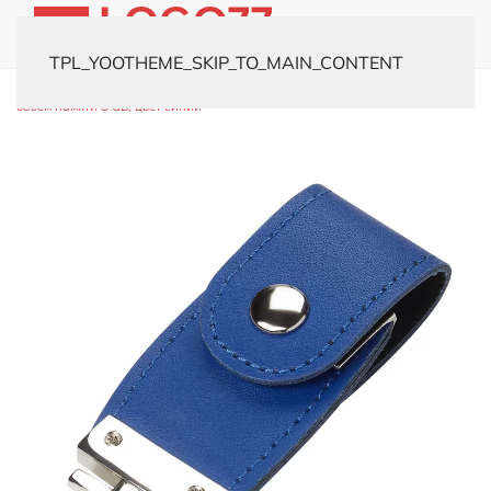
TPL_YOOTHEME_SKIP_TO_MAIN_CONTENT
Главная
Каталог
Флешки
Кожаные
USB-флешка модель 480,
объем памяти 8 GB, цвет синий