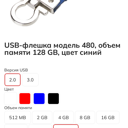
USB-флешка модель 480, объем
памяти 128 GB, цвет синий
Версия USB
2.0
3.0
Цвет
Объем памяти
512 MB
2 GB
4 GB
8 GB
16 GB