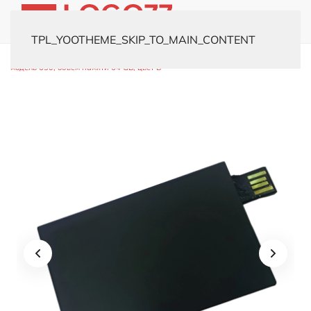
TPL_YOOTHEME_SKIP_TO_MAIN_CONTENT
Главная
Каталог
Флешки
Флешки-визитки
USB-флешка
модель 630, объем памяти 64 GB, цвет B